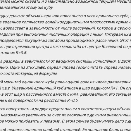
е самое можно сказать и о максимально возможном текущем масштаб
равновеликом этому же кубу
.
дну долю от объема шара или вписанного в него единичного куба,
а заданное количество долей координатными плоскостями прямоуго
 возрастает в зависимости от числа рассечений, которое, в свою о
 долей при выполнении численных операций с ними. Интервал их 
 определяется текущим масштабом производимы
х
рассечений. Этот
ы при стремлении центра этого масштаба от центра Вселенной по р
стояние R=0,5.
на разряды в зависимости от вводимой системы исчисления. В дес
льно. Одна из этих цифр, первая справа (если считать справа нале
ью соответствующей формулы
.
й масштаб единичного куба равен одной доле из числа равновелики
 x,y,z. Указанный единичный куб вписан в шар радиусом R=1. Он 
 в этот
шар и рассеченного вместе с ним
, равновеликих его текуще
ы к ее поверхности на расстояние R=0,5.
 его поверхность и радиус представлены в соответствующем объем
, невозможно увеличить за счет их сложения с другими аналогичны
е можно прибавить к первому. В этом случае будем иметь дело с д
ной теоремы является пробной страницей. Ее появление было спр