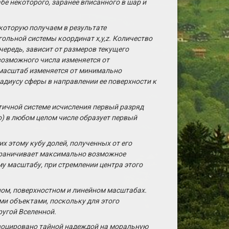
е некоторого, заранее вписанного в шар и
 которую получаем в результате
льной системы координат x,y,z. Количество
чередь, зависит от размеров текущего
возможного числа изменяется от
 масштаб изменяется от минимально
адиусу сферы в направлении ее поверхности к
ятичной системе исчисления первый разряд
во) в любом целом числе образует первый
х этому кубу долей, полученных от его
ограничивает максимально возможное
му масштабу, при стремлении центра этого
ном, поверхностном и линейном масштабах.
ми объектами, поскольку для этого
ругой Вселенной.
овоцировано тайной надеждой на моральную