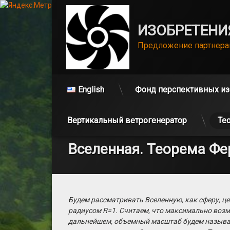
ИЗОБРЕТЕНИ
Предложение партнер
English
Фонд перспективных из
Перейти
Вертикальный ветрогенератор
Те
к
содержимому
Вселенная. Теорема Ф
Будем рассматривать Вселенную, как сферу, ц
радиусом R=1. Считаем, что максимально воз
дальнейшем, объемный масштаб будем называт