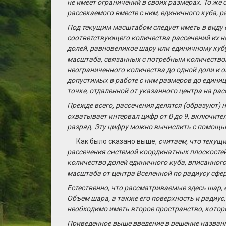
не имеет ограничений в своих размерах. То ж
рассекаемого вместе с ним, единичного куба, 
Под текущим масштабом следует иметь в виду о
соответствующего количества рассечений их н
долей, равновеликое шару или единичному кубу,
масштаба, связанных с потребным количеством
неограниченного количества до одной доли и
допустимых в работе с ним размеров до единиц
точке, отдаленной от указанного центра на рас
Прежде всего, рассечения делятся (образуют) 
охватывает интервал цифр от 0 до 9, включите
разряд. Эту цифру можно вычислить с помощ
Как было сказано выше,
считаем, что текущи
рассечения системой координатных плоскостей
количество долей
единичного куба
, вписанного
масштаба от центра Вселенной по радиусу сфер
Естественно, что рассматриваемые здесь шар,
Объем шара, а также его поверхность и радиус
необходимо иметь второе пространство, которо
Приведенное выше введение в решение назван