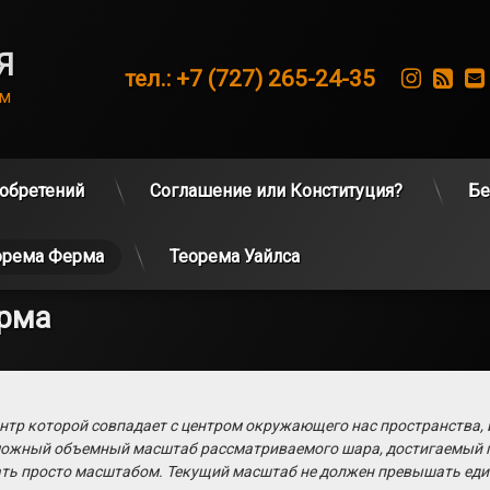
Я
Instag
RS
Тел:
тел.: +7 (727) 265-24-35
ам
обретений
Соглашение или Конституция?
Бе
орема Ферма
Теорема Уайлса
ерма
ентр которой совпадает с центром окружающего нас пространства, 
можный объемный масштаб рассматриваемого шара, достигаемый п
ь просто масштабом. Текущий масштаб не должен превышать един