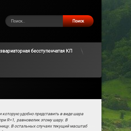
Найти:
ram
S
E-mail
звариаторная бесступенчатая КП
и которую удобно представить в виде шара
ри R=1, равновелик этому шару. В
ицу. В остальных случаях текущий масштаб